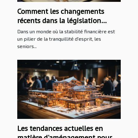
Comment les changements
récents dans la législation
fiscale affectent les pensions de
Dans un monde où la stabilité financière est
retraite des seniors
un pilier de la tranquillité d'esprit, les
seniors...
Les tendances actuelles en
matière d'aménagement pour