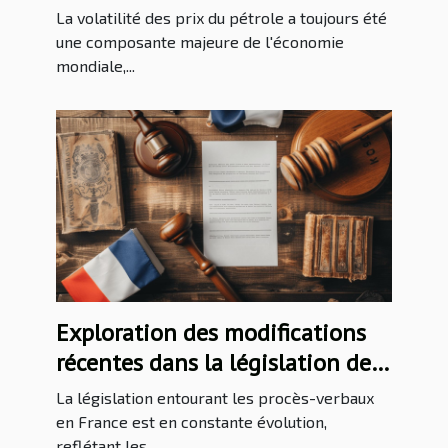
mondiales
La volatilité des prix du pétrole a toujours été
une composante majeure de l'économie
mondiale,...
Exploration des modifications
récentes dans la législation des
procès-verbaux en France
La législation entourant les procès-verbaux
en France est en constante évolution,
reflétant les...