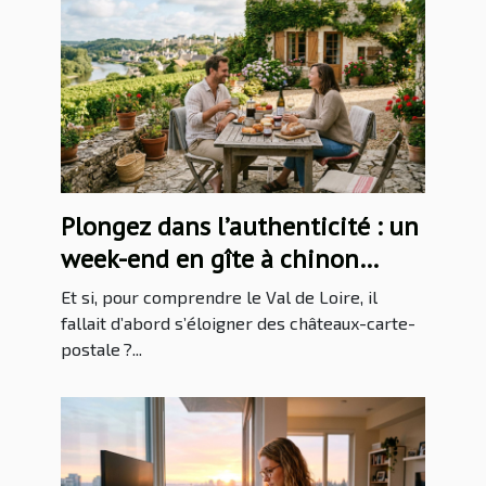
Plongez dans l’authenticité : un
week-end en gîte à chinon
raconte le val de loire
Et si, pour comprendre le Val de Loire, il
différemment
fallait d’abord s’éloigner des châteaux-carte-
postale ?...