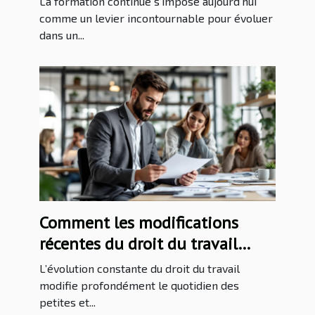
La formation continue s’impose aujourd’hui
comme un levier incontournable pour évoluer
dans un...
Comment les modifications
récentes du droit du travail
impactent-elles les PME ?
L’évolution constante du droit du travail
modifie profondément le quotidien des
petites et...