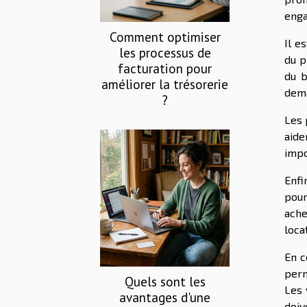
enga
Comment optimiser
Il e
les processus de
du p
facturation pour
du b
améliorer la trésorerie
dema
?
Les 
aide
impo
Enfi
pour
ache
loca
En c
perm
Quels sont les
Les 
avantages d'une
doiv