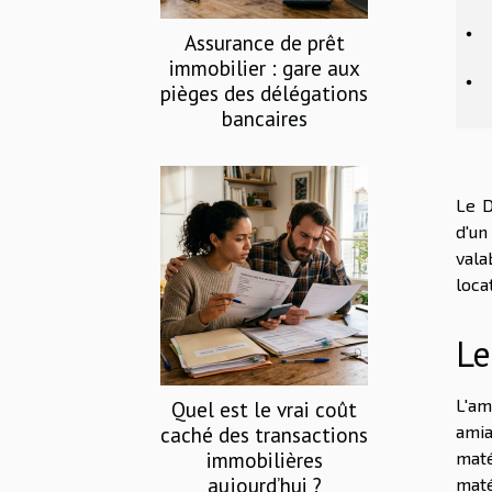
Assurance de prêt
immobilier : gare aux
pièges des délégations
bancaires
Le D
d'un
vala
loca
Le
L'am
Quel est le vrai coût
caché des transactions
amia
immobilières
maté
aujourd’hui ?
maté