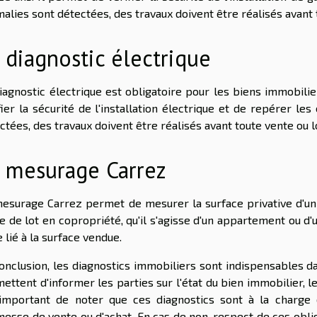
alies sont détectées, des travaux doivent être réalisés avant 
 diagnostic électrique
iagnostic électrique est obligatoire pour les biens immobili
fier la sécurité de l'installation électrique et de repérer le
ctées, des travaux doivent être réalisés avant toute vente ou l
 mesurage Carrez
esurage Carrez permet de mesurer la surface privative d'un b
e de lot en copropriété, qu'il s'agisse d'un appartement ou d'u
ge lié à la surface vendue.
onclusion, les diagnostics immobiliers sont indispensables da
ettent d'informer les parties sur l'état du bien immobilier, le
important de noter que ces diagnostics sont à la charge 
esse de vente ou d'achat. En cas de non-respect de ces oblig