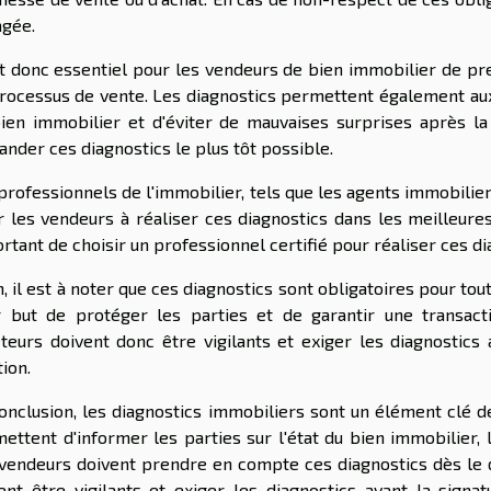
gée.
st donc essentiel pour les vendeurs de bien immobilier de p
rocessus de vente. Les diagnostics permettent également aux
ien immobilier et d'éviter de mauvaises surprises après l
nder ces diagnostics le plus tôt possible.
professionnels de l'immobilier, tels que les agents immobilie
r les vendeurs à réaliser ces diagnostics dans les meilleures 
rtant de choisir un professionnel certifié pour réaliser ces diag
n, il est à noter que ces diagnostics sont obligatoires pour tou
 but de protéger les parties et de garantir une transact
teurs doivent donc être vigilants et exiger les diagnostics
tion.
onclusion, les diagnostics immobiliers sont un élément clé d
ettent d'informer les parties sur l'état du bien immobilier, l
vendeurs doivent prendre en compte ces diagnostics dès le 
ent être vigilants et exiger les diagnostics avant la signa