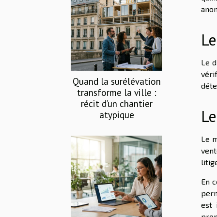
anom
Le
Le d
véri
Quand la surélévation
déte
transforme la ville :
récit d’un chantier
Le
atypique
Le m
vent
liti
En c
perm
est 
prom