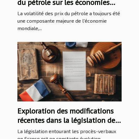
du pétrole sur les économies
mondiales
La volatilité des prix du pétrole a toujours été
une composante majeure de l'économie
mondiale,...
Exploration des modifications
récentes dans la législation des
procès-verbaux en France
La législation entourant les procès-verbaux
en France est en constante évolution,