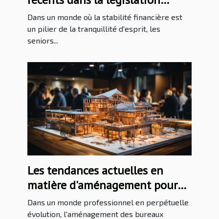
fiscale affectent les pensions de
Dans un monde où la stabilité financière est
retraite des seniors
un pilier de la tranquillité d'esprit, les
seniors...
Les tendances actuelles en
matière d'aménagement pour
les bureaux d'études techniques
Dans un monde professionnel en perpétuelle
évolution, l'aménagement des bureaux