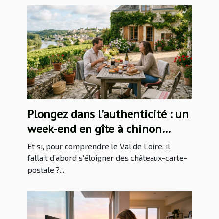
Plongez dans l’authenticité : un
week-end en gîte à chinon
raconte le val de loire
Et si, pour comprendre le Val de Loire, il
différemment
fallait d’abord s’éloigner des châteaux-carte-
postale ?...